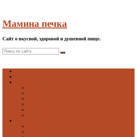
Мамина печка
Сайт о вкусной, здоровой и душевной пище.
Список рецептов
Первые
Борщи
Бульоны
Рыбные супы
Супы
Супы-пюре
Холодные супы
Вторые
Блюда из круп
Блюда из мяса