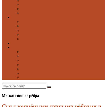
Блюда из овощей
Паста
Блюда из птицы
Блюда из рыбы и морепродуктов
Выпечка
Блины
Оладьи
Сладкая выпечка
Солёная выпечка
Хлеб
Моё избранное
Ещё
Напитки
Заготовки на зиму
Соусы
Добрые советы
Постные блюда
Десерты
Поиск по сайту
Метка: свиные рёбра
Суп с копчёными свиными рёбрами и