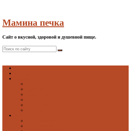
Мамина печка
Сайт о вкусной, здоровой и душевной пище.
Список рецептов
Первые
Борщи
Бульоны
Рыбные супы
Супы
Супы-пюре
Холодные супы
Вторые
Блюда из круп
Блюда из мяса