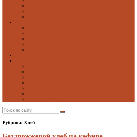
Блюда из овощей
Паста
Блюда из птицы
Блюда из рыбы и морепродуктов
Выпечка
Блины
Оладьи
Сладкая выпечка
Солёная выпечка
Хлеб
Моё избранное
Ещё
Напитки
Заготовки на зиму
Соусы
Добрые советы
Постные блюда
Десерты
Поиск по сайту
Рубрика: Хлеб
Бездрожжевой хлеб на кефире