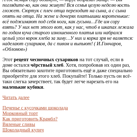
поглядите-ко, как они живут! Вся семья целую неделю кость
гложет. Сюртук с плеч отца переходит на сына, а с сына
опять на отца. На жене и дочерях платьишки коротенькие:
всё поджимают под себя ноги, как гусыни…Где им сору
взять? У них нет этого вот, как у нас, чтоб в шкапах лежала
по годам куча старого изношенного платья или набрался
целый угол корок хлеба за зиму…У них и корка зря не валяется:
наделают сухариков, да с пивом и выпьют! (
И.Гончаров,
«Обломов»)
Этот
рецепт чесночных сухариков
на тот случай, если в
доме остался
чёрствый хлеб
. Хотя, попробовав их один раз,
Вы обязательно захотите приготовить ещё и даже специально
приобретёте для этого хлеб. Покупайте! Только пусть он всё-
таки слегка зачерствеет, так будет легче нарезать его на
маленькие кубики
.
Читать далее
Печенье с кусочками шоколада
Морковный торт
Как приготовить Крамбл?
Вяленые сливы
Шоколадный кулич