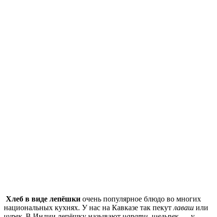
Хлеб в виде лепёшки
очень популярное блюдо во многих
национальных кухнях. У нас на Кавказе так пекут
лаваш
или
чурек
. В Индии лепёшку называют
чапати, шельпек —
у