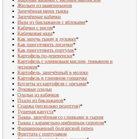
Жюльен из шампиньонов
Запечённая мини тыква
Запечённые кабачки
Икра из баклажанов с яблоками
*
Кабачки с рисом
*
Кабачковая икра
*
Как запечь тыкву в духовке
*
Как приготовить лисички
*
Как приготовить портулак
*
Картофель по-деревенски
*
Картофель с оливковым маслом, тимьяном и
чесноком
*
Картофель, запечённый в молоке
Картофель в глиняном горшочке
Котлеты из картофеля с орехами
*
Луковые оладьи
Оладьи из кабачков
Пхали из баклажанов
*
Спаржа (несколько рецептов)
*
Тушеная капуста
*
Тыква, запечённая со сливками и сыром
Тыква с карамельно-имбирным сиропом
*
Фаршированный болгарский перец
Фриттата с портулаком