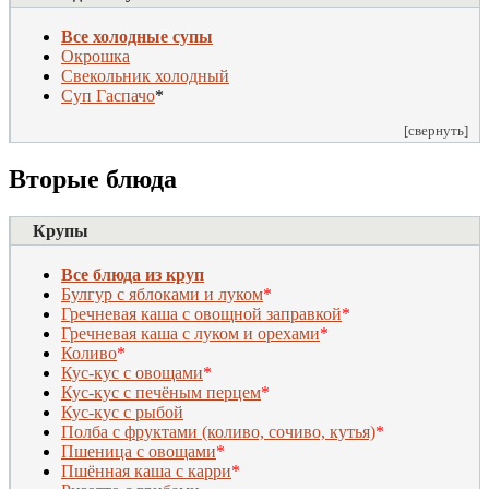
Все холодные супы
Окрошка
Свекольник холодный
Суп Гаспачо
*
[свернуть]
Вторые блюда
Крупы
Все блюда из круп
Булгур с яблоками и луком
*
Гречневая каша с овощной заправкой
*
Гречневая каша с луком и орехами
*
Коливо
*
Кус-кус с овощами
*
Кус-кус с печёным перцем
*
Кус-кус с рыбой
Полба с фруктами (коливо, сочиво, кутья)
*
Пшеница с овощами
*
Пшённая каша с карри
*