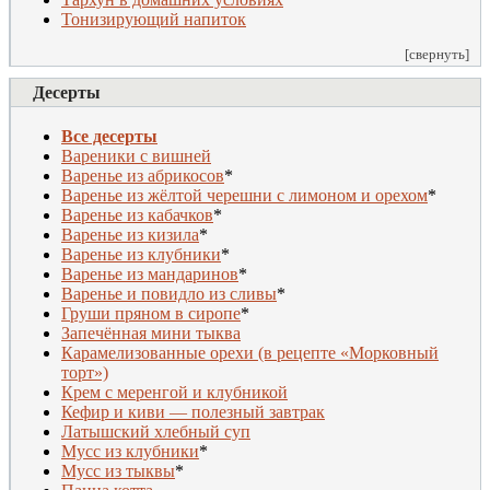
Тонизирующий напиток
[свернуть]
Десерты
Все десерты
Вареники с вишней
Варенье из абрикосов
*
Варенье из жёлтой черешни с лимоном и орехом
*
Варенье из кабачков
*
Варенье из кизила
*
Варенье из клубники
*
Варенье из мандаринов
*
Варенье и повидло из сливы
*
Груши пряном в сиропе
*
Запечённая мини тыква
Карамелизованные орехи (в рецепте «Морковный
торт»)
Крем с меренгой и клубникой
Кефир и киви — полезный завтрак
Латышский хлебный суп
Мусс из клубники
*
Мусс из тыквы
*