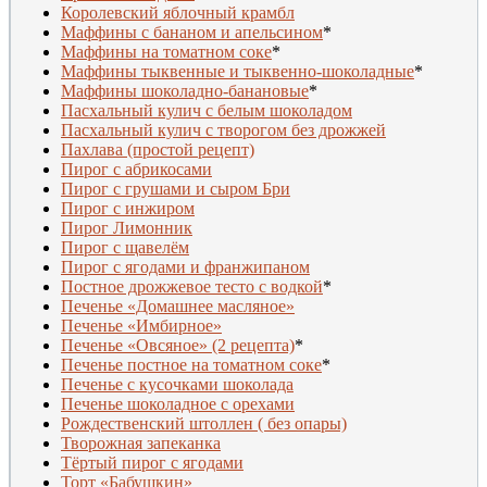
Королевский яблочный крамбл
Маффины с бананом и апельсином
*
Маффины на томатном соке
*
Маффины тыквенные и тыквенно-шоколадные
*
Маффины шоколадно-банановые
*
Пасхальный кулич с белым шоколадом
Пасхальный кулич с творогом без дрожжей
Пахлава (простой рецепт)
Пирог с абрикосами
Пирог с грушами и сыром Бри
Пирог с инжиром
Пирог Лимонник
Пирог с щавелём
Пирог с ягодами и франжипаном
Постное дрожжевое тесто с водкой
*
Печенье «Домашнее масляное»
Печенье «Имбирное»
Печенье «Овсяное» (2 рецепта)
*
Печенье постное на томатном соке
*
Печенье с кусочками шоколада
Печенье шоколадное с орехами
Рождественский штоллен ( без опары)
Творожная запеканка
Тёртый пирог с ягодами
Торт «Бабушкин»