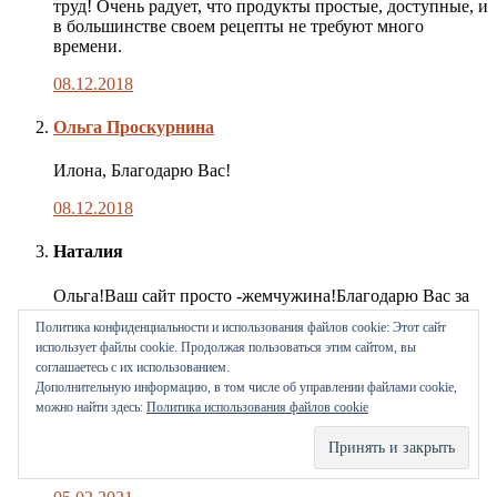
труд! Очень радует, что продукты простые, доступные, и
в большинстве своем рецепты не требуют много
времени.
08.12.2018
Комментарий
Ольга Проскурнина
автора
публикации
Илона, Благодарю Вас!
08.12.2018
Наталия
Ольга!Ваш сайт просто -жемчужина!Благодарю Вас за
ваш труд!!!
Политика конфиденциальности и использования файлов сookie: Этот сайт
использует файлы cookie. Продолжая пользоваться этим сайтом, вы
05.02.2021
соглашаетесь с их использованием.
Дополнительную информацию, в том числе об управлении файлами cookie,
Комментарий
Ольга Проскурнина
можно найти здесь:
Политика использования файлов cookie
автора
публикации
Наталия, благодарю за добрые слова! Мне очень
приятно! :)