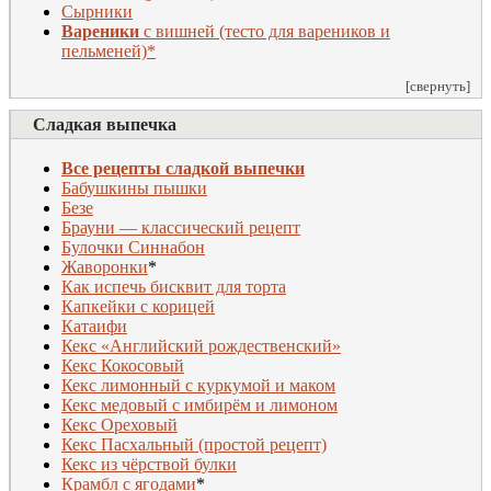
Сырники
Вареники
с вишней (тесто для вареников и
пельменей)*
[свернуть]
Сладкая выпечка
Все рецепты сладкой выпечки
Бабушкины пышки
Безе
Брауни — классический рецепт
Булочки Синнабон
Жаворонки
*
Как испечь бисквит для торта
Капкейки с корицей
Катаифи
Кекс «Английский рождественский»
Кекс Кокосовый
Кекс лимонный с куркумой и маком
Кекс медовый с имбирём и лимоном
Кекс Ореховый
Кекс Пасхальный (простой рецепт)
Кекс из чёрствой булки
Крамбл с ягодами
*