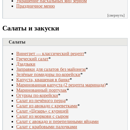
Украшение пасхальных яиц зерном
Праздничное меню
[свернуть]
Салаты и закуски
Салаты
Винегрет — классический рецепт
*
Греческий салат
*
Дзадзыки
Заправки для салатов без майонеза
*
Зелёные помидоры по-корейски
*
Капуста, квашеная в банке
*
Маринованная капуста (2 рецепта маринада)
*
Маринованный портулак
*
Огурцы по-корейски
*
Салат из печёного перца
*
Салат из авокадо с креветками
*
Салат «Цезарь» с курицей
Салат из моркови с сыром
Салат с авокадо и перепелиными яйцами
Салат с крабовыми палочками