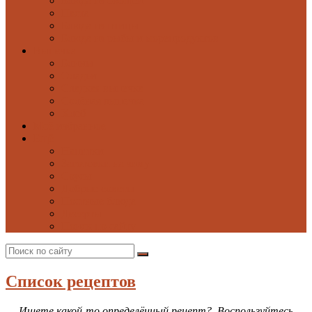
Блюда из овощей
Паста
Блюда из птицы
Блюда из рыбы и морепродуктов
Выпечка
Блины
Оладьи
Сладкая выпечка
Солёная выпечка
Хлеб
Моё избранное
Ещё
Напитки
Заготовки на зиму
Соусы
Добрые советы
Постные блюда
Десерты
Поиск по сайту
Список рецептов
Ищете какой-то определённый рецепт? Воспользуйтесь