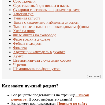
Соус Ткемали
Соус томатный для пиццы и пасты
Сухарики с чесноком и пряными травами
Тайский суп
Тушеная капуста
Тыква с карамельно-имбирным сиропом
Тыквенные и тыквенно-шоколадные маффины
Хлеб на пиве
Филе минтая на сковороде
Филе трески в духовке
Фейхоа с сахаром
Фокачча
Хрустящий картофель в духовке
Хумус
Цветная капуста с сухарным соусом
Черемша
Шампиньоны по-французски
[свернуть]
Как найти нужный рецепт?
Все рецепты представлены на странице
Список
рецептов
. Просто выберите нужный!
Вы можете воспользоваться
Поиском по сайту
.