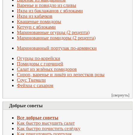
Варенье и повидло из сливы
Икра из баклажанов с яблоками
Икра из кабачков
Квашеные помидоры
Кетчуп с яблоками
Маринованные огурцы (2 рецепта)
Маринованные помидоры (2 рецепта)
Маринованный портулак по-армянски
Огурцы по-корейски
Помидоры с горчицей
Салат из зелёных помидоров
Сироп, варенье и ликёр из лепестков розы
Соус Ткемали
Фейхоа с сахаром
[свернуть]
Добрые советы
Все добрые советы
Как быстро высушить салат
Как быстро почистить селёдку
Как приготовить портулак