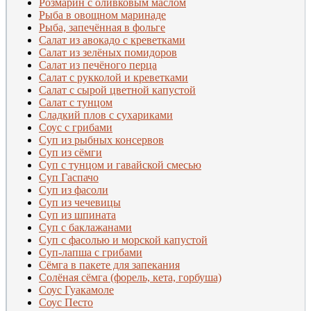
Розмарин с оливковым маслом
Рыба в овощном маринаде
Рыба, запечённая в фольге
Салат из авокадо с креветками
Салат из зелёных помидоров
Салат из печёного перца
Салат с рукколой и креветками
Салат с сырой цветной капустой
Салат с тунцом
Сладкий плов с сухариками
Соус с грибами
Суп из рыбных консервов
Суп из сёмги
Суп с тунцом и гавайской смесью
Суп Гаспачо
Суп из фасоли
Суп из чечевицы
С
уп из шпината
Суп с баклажанами
Суп с фасолью и морской капустой
Суп-лапша с грибами
Сёмга в пакете для запекания
Солёная сёмга (форель, кета, горбуша)
Соус Гуакамоле
Соус Песто