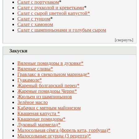
Салат с портулаком
*
Салат с рукколой и креветками
*
Салат с сырой цветной капустой*
Салат с тунцом
*
Салат с хамоном
Салат с шампиньонами и голубым сыром
[свернуть]
Закуски
Вяленые помидоры в духовке*
Вяленые сливы*
Гравлакс в свекольном маринаде*
Гуакамоле*
Жареный болгарский перец*
Жареные помидоры Черри*
Жюльен из шампиньонов
Зелёное масло
Кабачки с мятным майонезом
Квашеная капуста *
Квашеные помидоры*
Луковый мармелад*
Малосольная сёмга (форель кета, горбуша)*
Малосольные огурцы (3 рецепта)*