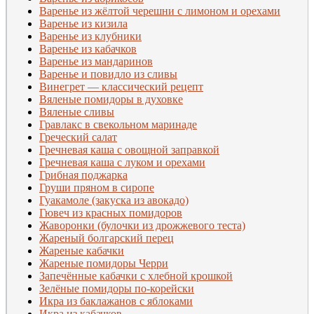
Варенье из жёлтой черешни с лимоном и орехами
Варенье из кизила
Варенье из клубники
Варенье из кабачков
Варенье из мандаринов
Варенье и повидло из сливы
Винегрет — классический рецепт
Вяленые помидоры в духовке
Вяленые сливы
Гравлакс в свекольном маринаде
Греческий салат
Гречневая каша с овощной заправкой
Гречневая каша с луком и орехами
Грибная поджарка
Груши пряном в сиропе
Гуакамоле (закуска из авокадо)
Гювеч из красных помидоров
Жаворонки (булочки из дрожжевого теста)
Жареный болгарский перец
Жареные кабачки
Жареные помидоры Черри
Запечённые кабачки с хлебной крошкой
Зелёные помидоры по-корейски
Икра из баклажанов с яблоками
Икра из кабачков