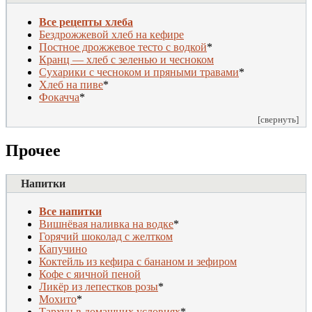
Все рецепты хлеба
Бездрожжевой хлеб на кефире
Постное дрожжевое тесто с водкой
*
Кранц — хлеб с зеленью и чесноком
Сухарики с чесноком и пряными травами
*
Хлеб на пиве
*
Фокачча
*
[свернуть]
Прочее
Напитки
Все напитки
Вишнёвая наливка на водке
*
Горячий шоколад с желтком
Капучино
Коктейль из кефира с бананом и зефиром
Кофе с яичной пеной
Ликёр из лепестков розы
*
Мохито
*
Тархун в домашних условиях
*