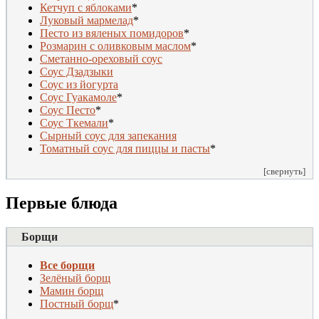
Кетчуп с яблоками
*
Луковый мармелад
*
Песто из вяленых помидоров
*
Розмарин с оливковым маслом
*
Сметанно-ореховый соус
Соус Дзадзыки
Соус из йогурта
Соус Гуакамоле
*
Соус Песто
*
Соус Ткемали
*
Сырный соус для запекания
Томатный соус для пиццы и пасты
*
[свернуть]
Первые блюда
Борщи
Все борщи
Зелёный борщ
Мамин борщ
Постный борщ
*