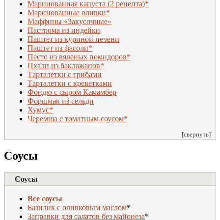
Маринованная капуста (2 рецепта)*
Маринованные оливки*
Маффины «Закусочные»
Пастрома из индейки
Паштет из куриной печени
Паштет из фасоли*
Песто из вяленых помидоров*
Пхали из баклажанов*
Тарталетки с грибами
Тарталетки с креветками
Фондю с сыром Камамбер
Форшмак из сельди
Хумус*
Черемша с томатным соусом*
[свернуть]
Соусы
Соусы
Все соусы
Базилик с оливковым маслом
*
Заправки для салатов без майонеза
*