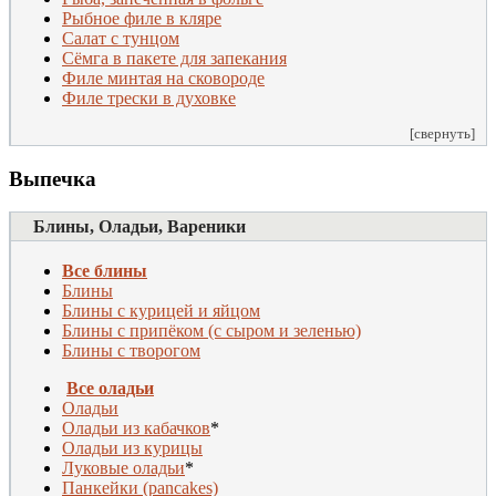
Рыбное филе в кляре
Салат с тунцом
Сёмга в пакете для запекания
Филе минтая на сковороде
Филе трески в духовке
[свернуть]
Выпечка
Блины, Оладьи, Вареники
Все блины
Блины
Блины с курицей и яйцом
Блины с припёком (с сыром и зеленью)
Блины с творогом
Все оладьи
Оладьи
Оладьи из кабачков
*
Оладьи из курицы
Луковые оладьи
*
Панкейки (pancakes)