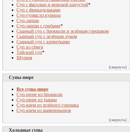
Суп с фасолью и морской капустой
*
Суп с фрикадельками
Суп-гуляш из курицы
Суп-лапша
Суп-лапша с грибами
*
Сырный суп с брокколи и зелёным горошком
Сырный суп с зелёным луком
Сырный суп с креветками
Суп из сёмги
Т
айский суп
*
Шулюм
[свернуть]
Супы-пюре
Все супы-пюре
Cуп-пюре из брокколи
Суп-пюре из тыквы
Суп-крем из зелёного горошка
Суп-крем из шампиньонов
[свернуть]
Холодные супы