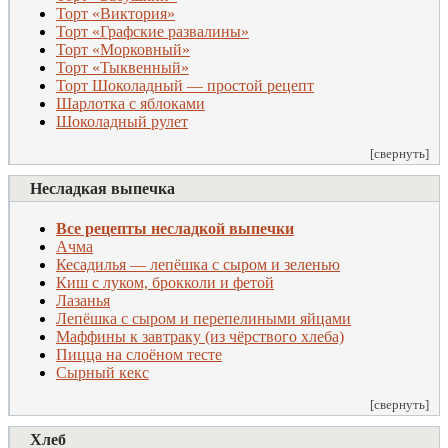
Торт «Виктория»
Торт «Графские развалины»
Торт «Морковный»
Торт «Тыквенный»
Торт Шоколадный — простой рецепт
Шарлотка с яблоками
Шоколадный рулет
[свернуть]
Несладкая выпечка
Все рецепты несладкой выпечки
Ачма
Кесадилья — лепёшка с сыром и зеленью
Киш с луком, брокколи и фетой
Лазанья
Лепёшка с сыром и перепелиными яйцами
Маффины к завтраку (из чёрствого хлеба)
Пицца на слоёном тесте
Сырный кекс
[свернуть]
Хлеб