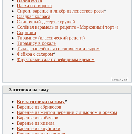
Панна котта
Пасха из творога
Сироп, варенье и ликёр из лепестков розы
*
Сладкая колбаса
Сливочный десерт с грушей
Солёная карамель (в рецепте «Морковный торт»)
Сырники
Тирамису (классический рецепт)
Тирамису в бокале
Тыква, запечённая со сливками и сыром
Фейхоа с сахаром
*
Ф
руктовый салат с зефирным кремом
[свернуть]
Заготовки на зиму
Все заготовки на зиму
*
Варенье из абрикосов
Варенье из жёлтой черешни с лимоном и орехом
Варенье из кабачков
Варенье из кизила
Варенье из клубники
Варенье из мандаринов