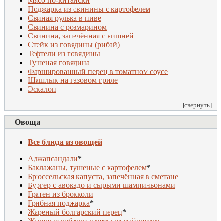
Мясо по-китайски
П
оджарка из свинины с картофелем
Свиная рулька в пиве
Свинина с розмарином
Свинина, запечённая с вишней
Стейк из говядины (рибай)
Тефтели из говядины
Тушеная говядина
Фаршированный перец в томатном соусе
Шашлык на газовом гриле
Эскалоп
[свернуть]
Овощи
Все блюда из овощей
Аджапсандали
*
Баклажаны, тушеные с картофелем
*
Брюссельская капуста, запечённая в сметане
Бургер с авокадо и сырыми шампиньонами
Гратен из брокколи
Грибная поджарка
*
Жареный болгарский перец
*
Жареные кабачки с мятным майонезом