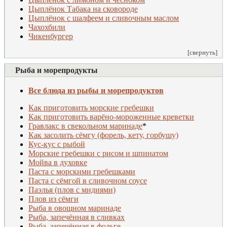
Цыплёнок Табака на сковороде
Цыплёнок с шалфеем и сливочным маслом
Чахохбили
Чикенбургер
[свернуть]
Рыба и морепродукты
Все блюда из рыбы и морепродуктов
Как приготовить морские гребешки
Как приготовить варёно-мороженные креветки
Гравлакс в свекольном маринаде
*
Как засолить сёмгу (форель, кету, горбушу)
Кус-кус с рыбой
Морские гребешки с рисом и шпинатом
Мойва в духовке
Паста с морскими гребешками
Паста с сёмгой в сливочном соусе
Паэлья (плов с мидиями)
Плов из сёмги
Рыба в овощном маринаде
Рыба, запечённая в сливках
Рыба, запечённая в фольге