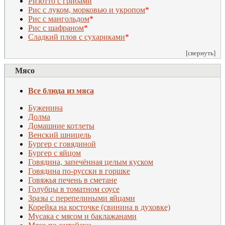
Ризотто с грибами
Рис с луком, морковью и укропом
*
Рис с мангольдом
*
Рис с шафраном
*
Сладкий плов с сухариками
*
[свернуть]
Мясо
Все блюда из мяса
Буженина
Долма
Домашние котлеты
Венский шницель
Бургер с говядиной
Бургер с яйцом
Говядина, запечённая целым куском
Говядина по-русски в горшке
Говяжья печень в сметане
Голубцы в томатном соусе
З
разы с перепелиными яйцами
Корейка на косточке (свинина в духовке)
Мусака с мясом и баклажанами