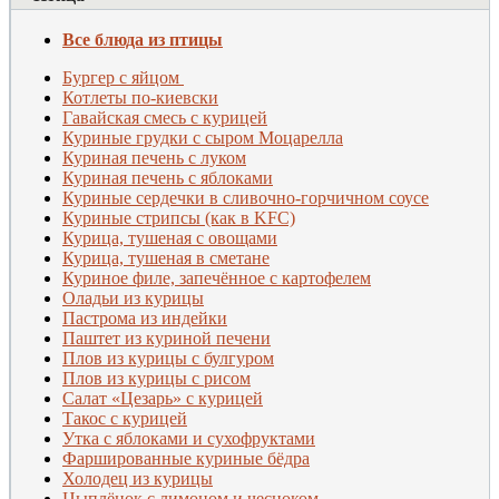
Все блюда из птицы
Бургер с яйцом
Котлеты по-киевски
Гавайская смесь с курицей
Куриные грудки с сыром Моцарелла
Куриная печень с луком
Куриная печень с яблоками
Куриные сердечки в сливочно-горчичном соусе
Куриные стрипсы (как в KFC)
Курица, тушеная с овощами
Курица, тушеная в сметане
Куриное филе, запечённое с картофелем
Оладьи из курицы
Пастрома из индейки
Паштет из куриной печени
Плов из курицы с булгуром
Плов из курицы с рисом
Салат «Цезарь» с курицей
Такос с курицей
Утка с яблоками и сухофруктами
Фаршированные куриные бёдра
Холодец из курицы
Цыплёнок с лимоном и чесноком