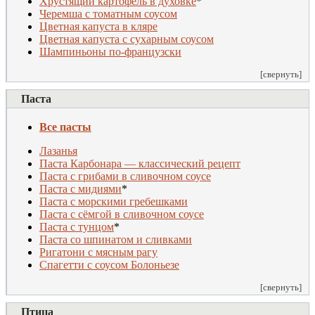
Хрустящий картофель в духовке
*
Черемша с томатным соусом
Цветная капуста в кляре
Цветная капуста с сухарным соусом
Шампиньоны по-французски
[свернуть]
Паста
Все пасты
Лазанья
Паста Карбонара — классический рецепт
Паста с грибами в сливочном соусе
Паста с мидиями
*
Паста с морскими гребешками
Паста с сёмгой в сливочном соусе
Паста с тунцом
*
Паста со шпинатом и сливками
Ригатони с мясным рагу
Спагетти с соусом Болоньезе
[свернуть]
Птица