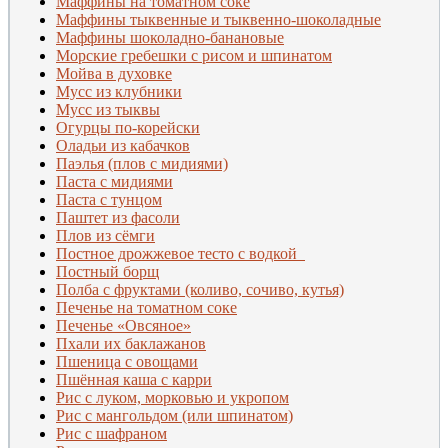
Маффины на томатном соке
Маффины тыквенные и тыквенно-шоколадные
Маффины шоколадно-банановые
Морские гребешки с рисом и шпинатом
Мойва в духовке
Мусс из клубники
Мусс из тыквы
Огурцы по-корейски
Оладьи из кабачков
Паэлья (плов с мидиями)
Паста с мидиями
Паста с тунцом
Паштет из фасоли
Плов из сёмги
Постное дрожжевое тесто с водкой
Постный борщ
Полба с фруктами (коливо, сочиво, кутья)
Печенье на томатном соке
Печенье «Овсяное»
Пхали их баклажанов
Пшеница с овощами
Пшённая каша с карри
Рис с луком, морковью и укропом
Рис с мангольдом (или шпинатом)
Рис с шафраном