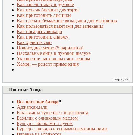
Как запечь тыкву в духовке
Как испечь бисквит для торта
Как приготовить лисички
Как сделать бумажные вкладыши для маффинов
Как пользоваться пакетами для запекания
Как посадить авокадо
Как приготовить спаржу
Как хранить сыр
Новогоднее меню (5 вариантов)
П
асхальные яйца в луковой шелухе
Украшение пасхальных яиц зерном
Хамон — рецепт применения
[свернуть]
Постные блюда
Все постные блюда
*
Аджапсандали
Баклажаны тушеные с картофелем
Базилик с оливковым маслом
Булгур с яблоками и луком
Бургер с авокадо и сырыми шампиньонами
Варенье из абрикосов