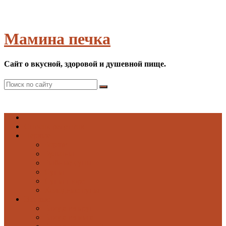
Мамина печка
Сайт о вкусной, здоровой и душевной пище.
Список рецептов
Первые
Борщи
Бульоны
Рыбные супы
Супы
Супы-пюре
Холодные супы
Вторые
Блюда из круп
Блюда из мяса