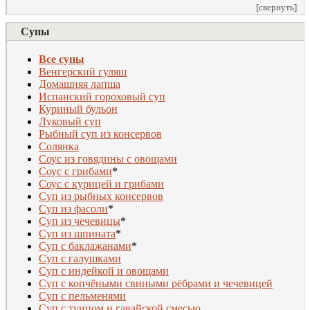
[свернуть]
Супы
Все супы
Венгерский гуляш
Домашняя лапша
Испанский гороховый суп
Куриный бульон
Луковый суп
Рыбный суп из консервов
Солянка
Соус из говядины с овощами
Соус с грибами
*
Соус с курицей и грибами
Суп из рыбных консервов
Суп из фасоли
*
Суп из чечевицы
*
Суп из шпината
*
Суп с баклажанами
*
Суп с галушками
Суп с индейкой и овощами
Суп с копчёными свиными рёбрами и чечевицей
Суп с пельменями
Суп с тунцом и гавайской смесью