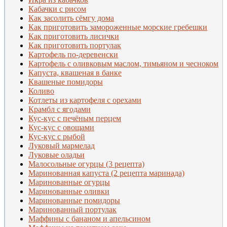
Кабачки с рисом
Как засолить сёмгу дома
Как приготовить замороженные морские гребешки
Как приготовить лисички
Как приготовить портулак
Картофель по-деревенски
Картофель с оливковым маслом, тимьяном и чесноком
Капуста, квашеная в банке
Квашеные помидоры
Коливо
Котлеты из картофеля с орехами
Крамбл с ягодами
Кус-кус с печёным перцем
Кус-кус с овощами
Кус-кус с рыбой
Луковый мармелад
Луковые оладьи
Малосольные огурцы (3 рецепта)
Маринованная капуста (2 рецепта маринада)
Маринованные огурцы
Маринованные оливки
Маринованные помидоры
Маринованный портулак
Маффины с бананом и апельсином