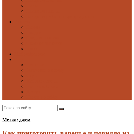
Блюда из овощей
Паста
Блюда из птицы
Блюда из рыбы и морепродуктов
Выпечка
Блины
Оладьи
Сладкая выпечка
Солёная выпечка
Хлеб
Моё избранное
Ещё
Напитки
Заготовки на зиму
Соусы
Добрые советы
Постные блюда
Десерты
Поиск по сайту
Метка: джем
Как приготовить варенье и повидло из