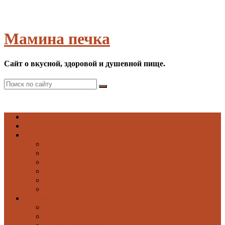
Мамина печка
Сайт о вкусной, здоровой и душевной пище.
Список рецептов
Первые
Борщи
Бульоны
Рыбные супы
Супы
Супы-пюре
Холодные супы
Вторые
Блюда из круп
Блюда из мяса