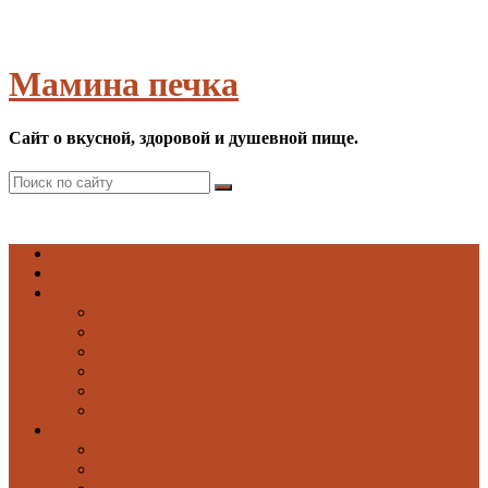
Мамина печка
Сайт о вкусной, здоровой и душевной пище.
Список рецептов
Первые
Борщи
Бульоны
Рыбные супы
Супы
Супы-пюре
Холодные супы
Вторые
Блюда из круп
Блюда из мяса