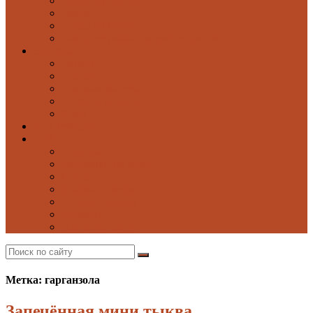
Блюда из овощей
Паста
Блюда из птицы
Блюда из рыбы и морепродуктов
Выпечка
Блины
Оладьи
Сладкая выпечка
Солёная выпечка
Хлеб
Моё избранное
Ещё
Напитки
Заготовки на зиму
Соусы
Добрые советы
Постные блюда
Десерты
Поиск по сайту
Метка: гарганзола
Запечённая мини тыква