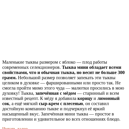
Маленькие тыквы размером с яблоко — плод работы
современных селекционеров.
Тыква мини обладает всеми
свойствами, что и обычная тыква, но весит не больше 300
грамм.
Небольшой размер позволяет запекать эти тыквы
целиком в духовке — фаршированными или просто так. Не
смогла пройти мимо этого чуда — малютки просились в мою
духовку! Тыква,
запечённая с мёдом
— старинный и всем
известный рецепт. К мёду я добавила
корицу
и
лимонный
сок
, а ещё мягкий
сыр-крем с плесенью
, он составил
достойную компанию тыкве и подчеркнул её яркий
насыщенный вкус. Запечённая мини тыква — простое в
приготовлении и удивительное во всех отношениях блюдо.
Читать далее