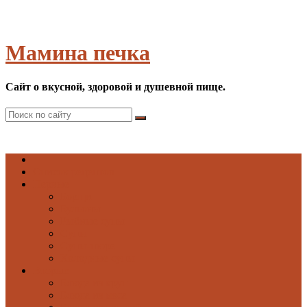
Мамина печка
Сайт о вкусной, здоровой и душевной пище.
Список рецептов
Первые
Борщи
Бульоны
Рыбные супы
Супы
Супы-пюре
Холодные супы
Вторые
Блюда из круп
Блюда из мяса