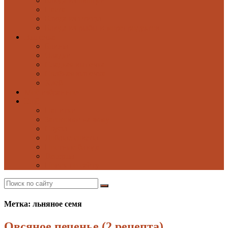
Блюда из овощей
Паста
Блюда из птицы
Блюда из рыбы и морепродуктов
Выпечка
Блины
Оладьи
Сладкая выпечка
Солёная выпечка
Хлеб
Моё избранное
Ещё
Напитки
Заготовки на зиму
Соусы
Добрые советы
Постные блюда
Десерты
Поиск по сайту
Метка: льняное семя
Овсяное печенье (2 рецепта)