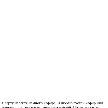
Сверху налейте немного кефира. Я люблю густой кефир или
мацони, поэтому накладываю его ложкой. Посыпьте кефир