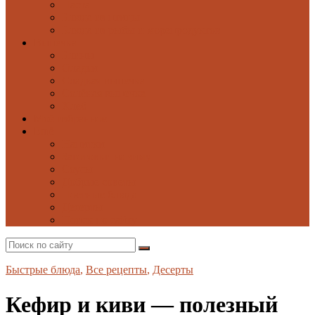
Паста
Блюда из птицы
Блюда из рыбы и морепродуктов
Выпечка
Блины
Оладьи
Сладкая выпечка
Солёная выпечка
Хлеб
Моё избранное
Ещё
Напитки
Заготовки на зиму
Соусы
Добрые советы
Постные блюда
Десерты
Поиск по сайту
Быстрые блюда
,
Все рецепты
,
Десерты
Кефир и киви — полезный