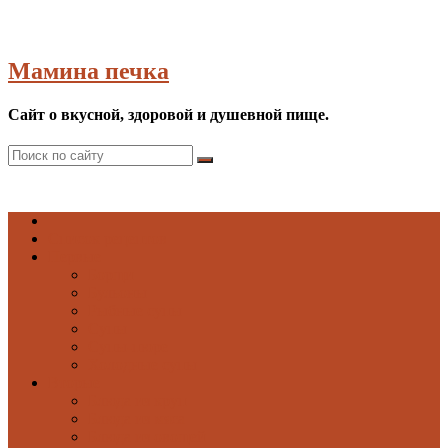
Мамина печка
Сайт о вкусной, здоровой и душевной пище.
Список рецептов
Первые
Борщи
Бульоны
Рыбные супы
Супы
Супы-пюре
Холодные супы
Вторые
Блюда из круп
Блюда из мяса
Блюда из овощей