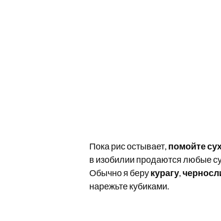
Пока рис остывает,
помойте су
в изобилии продаются любые сух
Обычно я беру
курагу
,
черносл
нарежьте кубиками.