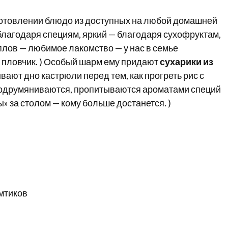
готовлении блюдо из доступных на любой домашней
благодаря специям, яркий — благодаря сухофруктам,
плов — любимое лакомство — у нас в семье
й пловчик. ) Особый шарм ему придают
сухарики из
вают дно кастрюли перед тем, как прогреть рис с
подрумяниваются, пропитываются ароматами специй
» за столом — кому больше достанется. )
мтиков