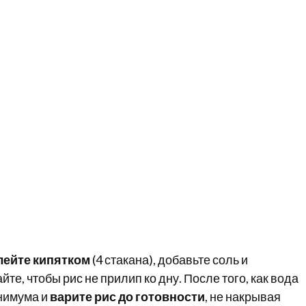
лейте кипятком
(4 стакана), добавьте соль и
е, чтобы рис не прилип ко дну. После того, как вода
инимума и
варите рис до готовности
, не накрывая