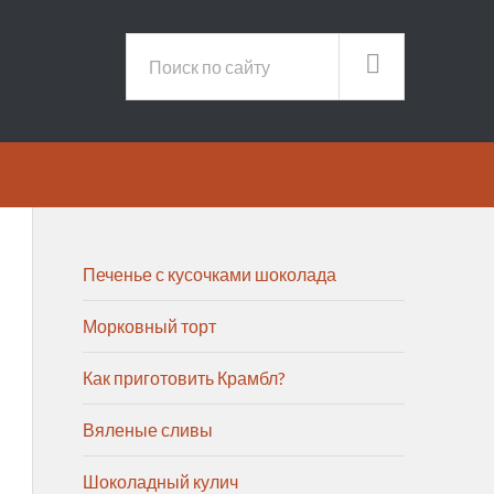
Печенье с кусочками шоколада
Морковный торт
Как приготовить Крамбл?
Вяленые сливы
Шоколадный кулич