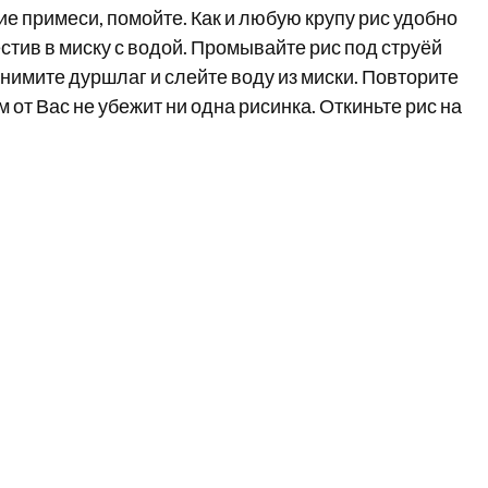
е примеси, помойте. Как и любую крупу рис удобно
стив в миску с водой. Промывайте рис под струёй
нимите дуршлаг и слейте воду из миски. Повторите
м от Вас не убежит ни одна рисинка. Откиньте рис на