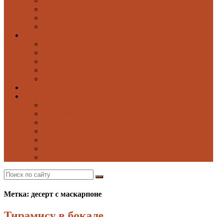
Блюда из овощей
Паста
Блюда из птицы
Блюда из рыбы и морепродуктов
Выпечка
Блины
Оладьи
Сладкая выпечка
Солёная выпечка
Хлеб
Моё избранное
Ещё
Напитки
Заготовки на зиму
Соусы
Добрые советы
Постные блюда
Десерты
Поиск по сайту
Метка: десерт с маскарпоне
Тирамису в бокале