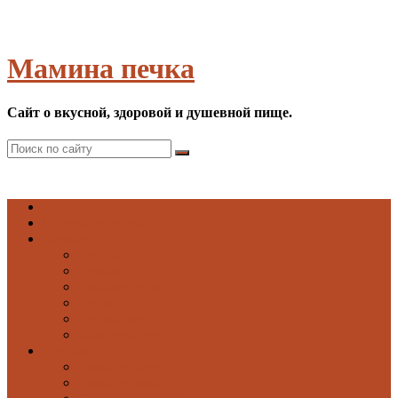
Мамина печка
Сайт о вкусной, здоровой и душевной пище.
Список рецептов
Первые
Борщи
Бульоны
Рыбные супы
Супы
Супы-пюре
Холодные супы
Вторые
Блюда из круп
Блюда из мяса