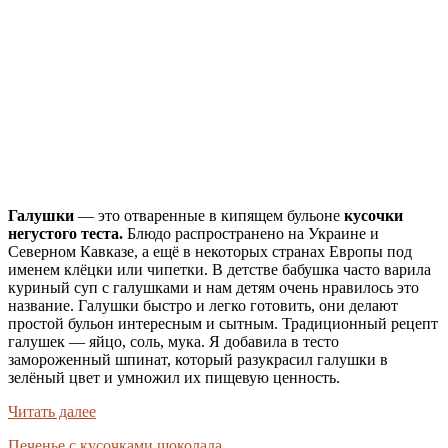
Галу
шки
— это отваренные в кипящем бульоне
кусочки
негустого теста.
Блюдо распространено на Украине и
Северном Кавказе, а ещё в некоторых странах Европы под
именем клёцки или чипетки. В детстве бабушка часто варила
куриный суп с галушками и нам детям очень нравилось это
название. Галушки быстро и легко готовить, они делают
простой бульон интересным и сытным. Традиционный рецепт
галушек — яйцо, соль, мука. Я добавила в тесто
замороженный шпинат, который разукрасил галушки в
зелёный цвет и умножил их пищевую ценность.
Читать далее
Печенье с кусочками шоколада