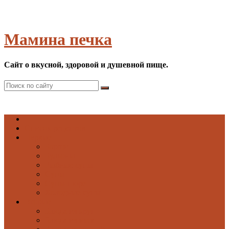
Мамина печка
Сайт о вкусной, здоровой и душевной пище.
Список рецептов
Первые
Борщи
Бульоны
Рыбные супы
Супы
Супы-пюре
Холодные супы
Вторые
Блюда из круп
Блюда из мяса