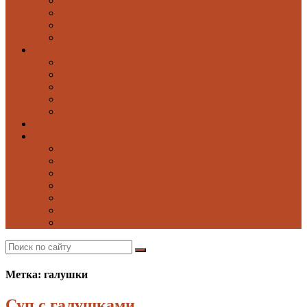
Блюда из овощей
Паста
Блюда из птицы
Блюда из рыбы и морепродуктов
Выпечка
Блины
Оладьи
Сладкая выпечка
Солёная выпечка
Хлеб
Моё избранное
Ещё
Напитки
Заготовки на зиму
Соусы
Добрые советы
Постные блюда
Десерты
Поиск по сайту
Метка: галушки
Суп с галушками