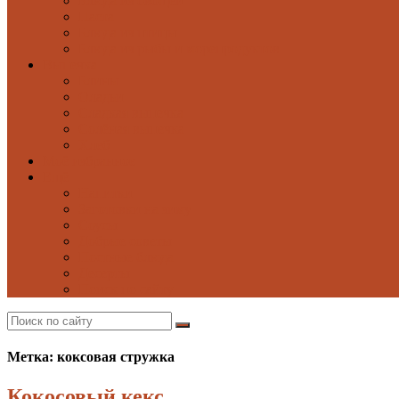
Блюда из овощей
Паста
Блюда из птицы
Блюда из рыбы и морепродуктов
Выпечка
Блины
Оладьи
Сладкая выпечка
Солёная выпечка
Хлеб
Моё избранное
Ещё
Напитки
Заготовки на зиму
Соусы
Добрые советы
Постные блюда
Десерты
Поиск по сайту
Метка: коксовая стружка
Кокосовый кекс