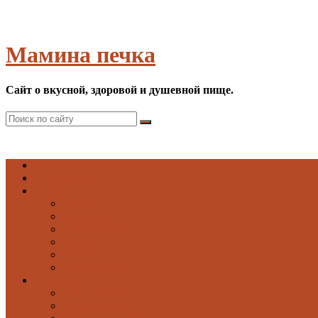
Мамина печка
Сайт о вкусной, здоровой и душевной пище.
Список рецептов
Первые
Борщи
Бульоны
Рыбные супы
Супы
Супы-пюре
Холодные супы
Вторые
Блюда из круп
Блюда из мяса