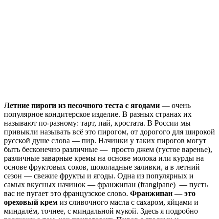
Летние пироги из песочного теста с ягодами
— очень
популярное кондитерское изделие. В разных странах их
называют по-разному: тарт, пай, кростата. В России мы
привыкли называть всё это пирогом, от дорогого для широкой
русской душе слова — пир. Начинки у таких пирогов могут
быть бесконечно различные — просто джем (густое варенье),
различные заварные кремы на основе молока или курды на
основе фруктовых соков, шоколадные заливки, а в летний
сезон — свежие фрукты и ягоды. Одна из популярных и
самых вкусных начинок — франжипан (frangipane) — пусть
вас не пугает это французское слово.
Франжипан
—
это
ореховый крем
из сливочного масла с сахаром, яйцами и
миндалём, точнее, с миндальной мукой. Здесь я подробно