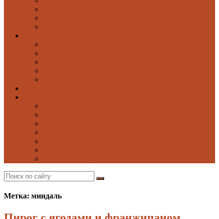
Блюда из овощей
Паста
Блюда из птицы
Блюда из рыбы и морепродуктов
Выпечка
Блины
Оладьи
Сладкая выпечка
Солёная выпечка
Хлеб
Моё избранное
Ещё
Напитки
Заготовки на зиму
Соусы
Добрые советы
Постные блюда
Десерты
Поиск по сайту
Метка: миндаль
Пирог с ягодами и франжипаном