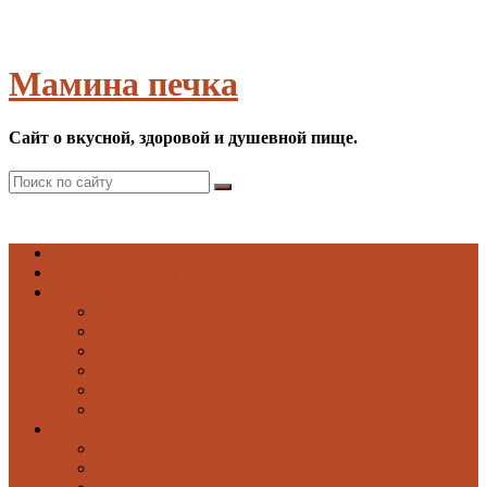
Мамина печка
Сайт о вкусной, здоровой и душевной пище.
Список рецептов
Первые
Борщи
Бульоны
Рыбные супы
Супы
Супы-пюре
Холодные супы
Вторые
Блюда из круп
Блюда из мяса