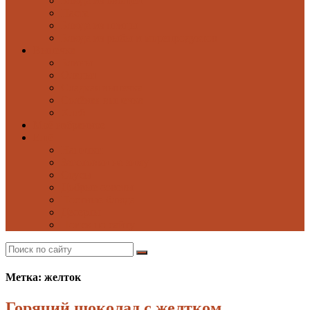
Блюда из овощей
Паста
Блюда из птицы
Блюда из рыбы и морепродуктов
Выпечка
Блины
Оладьи
Сладкая выпечка
Солёная выпечка
Хлеб
Моё избранное
Ещё
Напитки
Заготовки на зиму
Соусы
Добрые советы
Постные блюда
Десерты
Поиск по сайту
Метка: желток
Горячий шоколад с желтком