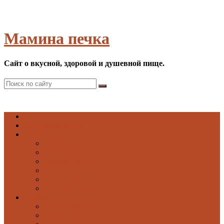
Мамина печка
Сайт о вкусной, здоровой и душевной пище.
Список рецептов
Первые
Борщи
Бульоны
Рыбные супы
Супы
Супы-пюре
Холодные супы
Вторые
Блюда из круп
Блюда из мяса