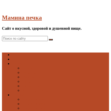
Мамина печка
Сайт о вкусной, здоровой и душевной пище.
Список рецептов
Первые
Борщи
Бульоны
Рыбные супы
Супы
Супы-пюре
Холодные супы
Вторые
Блюда из круп
Блюда из мяса
Блюда из овощей