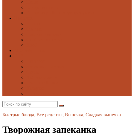
Паста
Блюда из птицы
Блюда из рыбы и морепродуктов
Выпечка
Блины
Оладьи
Сладкая выпечка
Солёная выпечка
Хлеб
Моё избранное
Ещё
Напитки
Заготовки на зиму
Соусы
Добрые советы
Постные блюда
Десерты
Поиск по сайту
Быстрые блюда
,
Все рецепты
,
Выпечка
,
Сладкая выпечка
Творожная запеканка