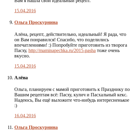
Вам я нашла свой идеальный рецепт.
15.04.2016
Комментарий
Ольга Проскурнина
автора
публикации
Алёна, рецепт, действительно, идеальный! Я рада, что
он Вам понравился! Спасибо, что поделились
впечатлениями! :) Попробуйте приготовить из творога
Пасху,
http://maminapechka.ru/2015-pasha
тоже очень
вкусно.
15.04.2016
Алёна
Ольга, планируем с мамой приготовить к Празднику по
Вашим рецептам всё: Пасху, кулич и Пасхальный кекс.
Надеюсь, Вы ещё выложите что-нибудь интересненькое
:)
16.04.2016
Комментарий
Ольга Проскурнина
автора