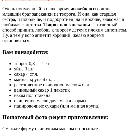
Очень популярный в наше время
чизкейк
всего лишь
младший брат запеканки из творога. И она, как старшая
сестра, и побольше, и подобротней, да и вообще, знакомая и
любимая с детства.
Творожная запеканка
— отличный
способ привить любовь к творогу детям с плохим аппетитом.
Ну, а тем у кого аппетит хороший, желаю вовремя
остановиться.
Вам понадобится:
творог 0,8 — 1 кг
яйца 3 шт
сахар 4 ст.л.
манная крупа 4 ст.л.
растопленное сливочное масло 4 ст.л.
ванильный сахар 1 пакетик
изюм пол-стакана
сливочное масло для смазки формы
панировочные сухари (или манная крупа)
Пошаговый фото-рецепт приготовления:
Смажьте форму сливочным маслом и посыпьте