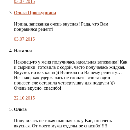
03.07.2015
Комментарий
Ольга Проскурнина
автора
публикации
Ирина, запеканка очень вкусная! Рада, что Вам
понравился рецепт!
03.07.2015
Наталья
Наконец-то у меня получилась идеальная запеканка! Как
и сырники, готовила с содой, часто получалась жидкая.
Вкусно, но как каша )) Испекла по Вашему рецепту…
Не знаю, как удержалась не слопать всю за один
присест, еле оставила четвертушку для подруги )))
Очень вкусно, спасибо!
22.10.2015
Ольга
Получилась не такая пышная как у Вас, но очень
вкусная. От моего мужа отдельное спасибо!!!!!