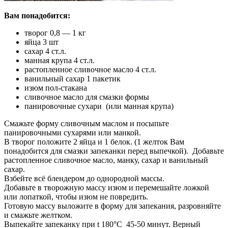
Вам понадобится:
творог 0,8 — 1 кг
яйца 3 шт
сахар 4 ст.л.
манная крупа 4 ст.л.
растопленное сливочное масло 4 ст.л.
ванильный сахар 1 пакетик
изюм пол-стакана
сливочное масло для смазки формы
панировочные сухари (или манная крупа)
Смажьте форму сливочным маслом и посыпьте
панировочными сухарями или манкой.
В творог положите 2 яйца и 1 белок. (1 желток Вам
понадобится для смазки запеканки перед выпечкой). Добавьте
растопленное сливочное масло, манку, сахар и ванильный
сахар.
Взбейте всё блендером до однородной массы.
Добавьте в творожную массу изюм и перемешайте ложкой
или лопаткой, чтобы изюм не повредить.
Готовую массу выложите в форму для запекания, разровняйте
и смажьте желтком.
Выпекайте запеканку при t 180°С 45-50 минут. Верный