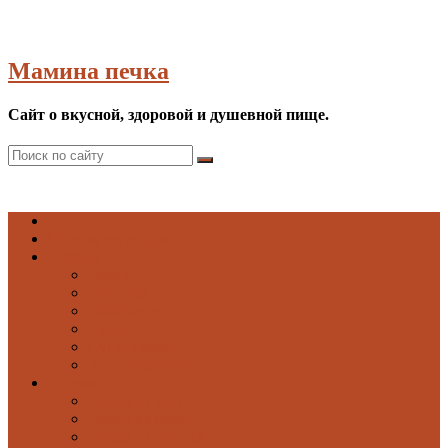
Мамина печка
Сайт о вкусной, здоровой и душевной пище.
Список рецептов
Первые
Борщи
Бульоны
Рыбные супы
Супы
Супы-пюре
Холодные супы
Вторые
Блюда из круп
Блюда из мяса
Блюда из овощей