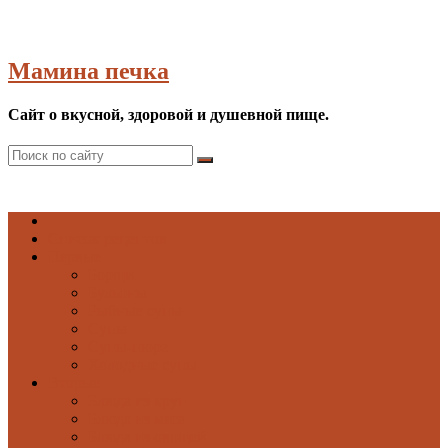
Мамина печка
Сайт о вкусной, здоровой и душевной пище.
Список рецептов
Первые
Борщи
Бульоны
Рыбные супы
Супы
Супы-пюре
Холодные супы
Вторые
Блюда из круп
Блюда из мяса
Блюда из овощей