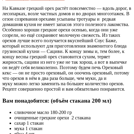
На Кавказе грецкий орех растёт повсеместно — вдоль дорог, в
лесопарках, возле частных домов и во дворах многоэтажек. В
сезон созревания орехами усыпаны тротуары и редкая
домашняя кухня не имеет запасов этого полезного лакомства.
Особенно хороши грецкие орехи осенью, когда они уже
созрели, но ещё сохраняют молочную свежесть. Из таких
орехов лучше всего получается вкуснейший Соус Баже,
который используют для приготовления знаменитого блюда
грузинской кухни — Сациви. К концу зимы и, тем более, к
концу весны грецкий орех становится сухим, теряет
жирность, сациви из него уже не так хорош, а вот в выпечке
он ведёт себя великолепно. Поэтому будем печь Ореховый
кекс — он не просто ореховый, он ооочень ореховый, потому
что орехов в нём в два раза больше, чем муки, да и
муку можно легко заменить на бо́льшее количество орехов.
Рецепт совершенно простой и вам обязательно понравится.
Вам понадобится: (объём стакана 200 мл)
сливочное масло 180-200 гр
очищенные грецкие орехи 2 стакана
сахар 1 стакан
мука 1 стакан
яйца 4 шт