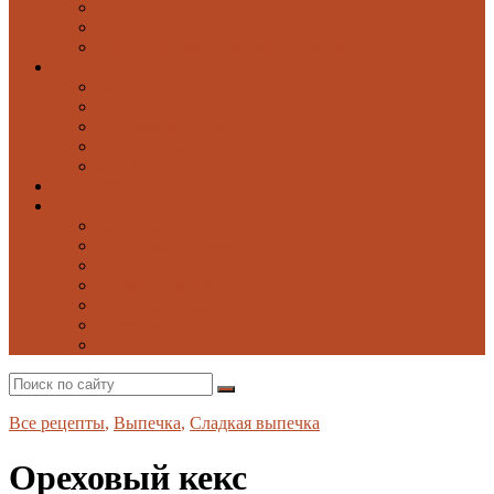
Паста
Блюда из птицы
Блюда из рыбы и морепродуктов
Выпечка
Блины
Оладьи
Сладкая выпечка
Солёная выпечка
Хлеб
Моё избранное
Ещё
Напитки
Заготовки на зиму
Соусы
Добрые советы
Постные блюда
Десерты
Поиск по сайту
Все рецепты
,
Выпечка
,
Сладкая выпечка
Ореховый кекс