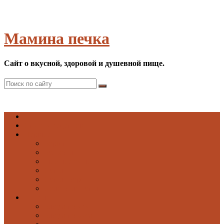
Мамина печка
Сайт о вкусной, здоровой и душевной пище.
Список рецептов
Первые
Борщи
Бульоны
Рыбные супы
Супы
Супы-пюре
Холодные супы
Вторые
Блюда из круп
Блюда из мяса