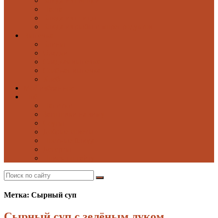
Блюда из овощей
Паста
Блюда из птицы
Блюда из рыбы и морепродуктов
Выпечка
Блины
Оладьи
Сладкая выпечка
Солёная выпечка
Хлеб
Моё избранное
Ещё
Напитки
Заготовки на зиму
Соусы
Добрые советы
Постные блюда
Десерты
Поиск по сайту
Метка: Сырный суп
Сырный суп с зелёным луком