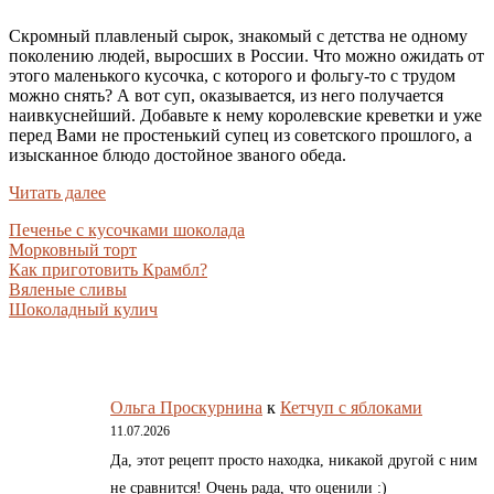
Скромный плавленый сырок, знакомый с детства не одному
поколению людей, выросших в России. Что можно ожидать от
этого маленького кусочка, с которого и фольгу-то с трудом
можно снять? А вот суп, оказывается, из него получается
наивкуснейший. Добавьте к нему королевские креветки и уже
перед Вами не простенький супец из советского прошлого, а
изысканное блюдо достойное званого обеда.
Читать далее
Печенье с кусочками шоколада
Морковный торт
Как приготовить Крамбл?
Вяленые сливы
Шоколадный кулич
Ольга Проскурнина
к
Кетчуп с яблоками
11.07.2026
Да, этот рецепт просто находка, никакой другой с ним
не сравнится! Очень рада, что оценили :)