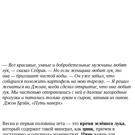
—
Все красивые, умные и добродетельные мужчины любят
лук, — сказал Седрик. — Но если женщина любит лук, то
она — бриллиант чистой воды. — Он уже забыл, что
собирался положить картофель на мою тарелку. — Я решил
жениться на Джоан, когда сделал открытие, что она любит
лук. Мы частенько отправлялись с ней в далекие загородные
прогулки и питались только луком и сыром, запивая их пивом.
Джон Брэйн, «Путь наверх»
Весна и первая половина лета — это
время зелёного лука
,
который содержит такой минерал, как
цинк
, причем в
достаточно «солидных» количествах.
Цинк
важен для