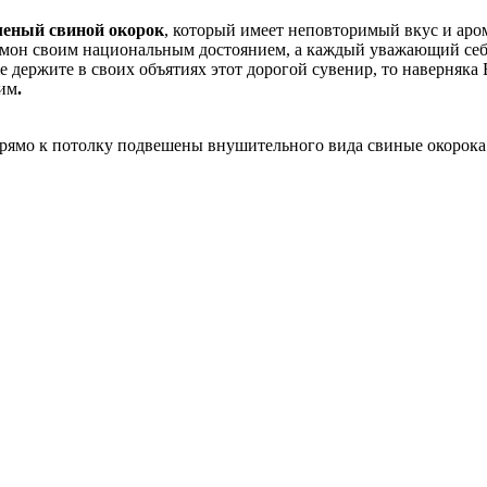
леный свиной окорок
, который имеет неповторимый вкус и аром
амон своим национальным достоянием, а каждый уважающий себя 
е держите в своих объятиях этот дорогой сувенир, то наверняк
ним
.
 прямо к потолку подвешены внушительного вида свиные окорока