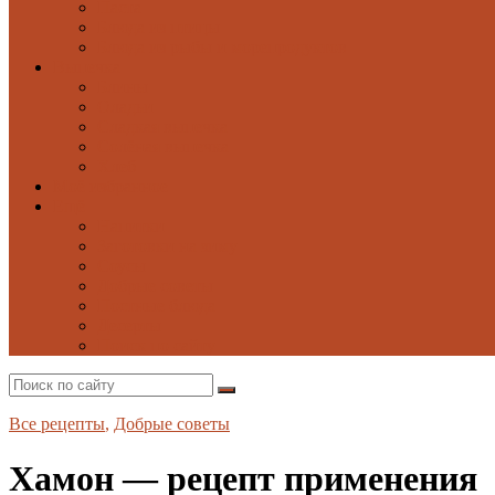
Паста
Блюда из птицы
Блюда из рыбы и морепродуктов
Выпечка
Блины
Оладьи
Сладкая выпечка
Солёная выпечка
Хлеб
Моё избранное
Ещё
Напитки
Заготовки на зиму
Соусы
Добрые советы
Постные блюда
Десерты
Поиск по сайту
Все рецепты
,
Добрые советы
Хамон — рецепт применения