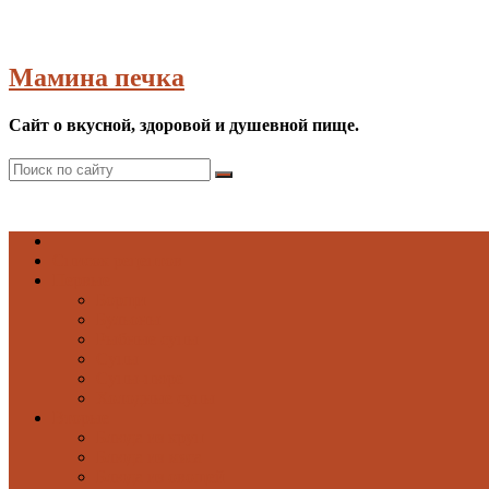
Мамина печка
Сайт о вкусной, здоровой и душевной пище.
Список рецептов
Первые
Борщи
Бульоны
Рыбные супы
Супы
Супы-пюре
Холодные супы
Вторые
Блюда из круп
Блюда из мяса
Блюда из овощей