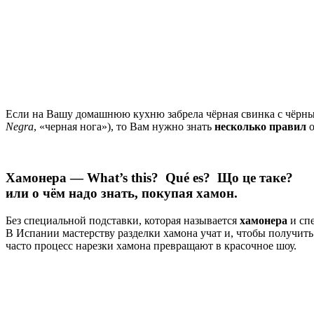
Если на Вашу домашнюю кухню забрела чёрная свинка с чёрны
Negra
, «черная нога»), то Вам нужно знать
несколько правил
о
Хамонера — W
hat’s this?
Qué es? Щ
о це таке?
или о чём надо знать, покупая хамон.
Без специальной подставки, которая называется
хамонера
и спе
В Испании мастерству разделки хамона учат и, чтобы получи
часто процесс нарезки хамона превращают в красочное шоу.