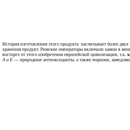
История изготовления этого продукта насчитывает более двух 
хранения продукт. Римские императоры включали хамон в меню 
восторге от этого изобретения европейской цивилизации, т.к.
х
А и Е
— природные антиоксиданты, а также
тиразин
, замедля