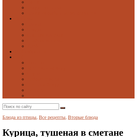
Паста
Блюда из птицы
Блюда из рыбы и морепродуктов
Выпечка
Блины
Оладьи
Сладкая выпечка
Солёная выпечка
Хлеб
Моё избранное
Ещё
Напитки
Заготовки на зиму
Соусы
Добрые советы
Постные блюда
Десерты
Поиск по сайту
Блюда из птицы
,
Все рецепты
,
Вторые блюда
Курица, тушеная в сметане