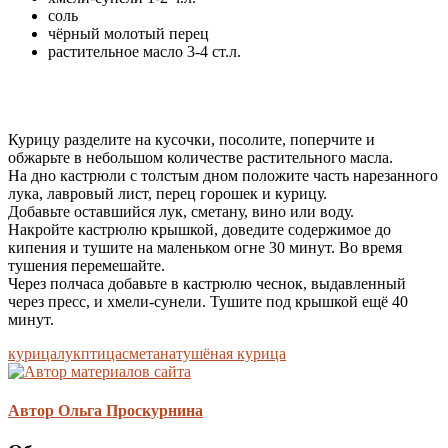
соль
чёрный молотый перец
растительное масло 3-4 ст.л.
Курицу разделите на кусочки, посолите, поперчите и
обжарьте в небольшом количестве растительного масла.
На дно кастрюли с толстым дном положите часть нарезанного
лука, лавровый лист, перец горошек и курицу.
Добавьте оставшийся лук, сметану, вино или воду.
Накройте кастрюлю крышкой, доведите содержимое до
кипения и тушите на маленьком огне 30 минут. Во время
тушения перемешайте.
Через полчаса добавьте в кастрюлю чеснок, выдавленный
через пресс, и хмели-сунели. Тушите под крышкой ещё 40
минут.
курица
лук
птица
сметана
тушёная курица
Автор Ольга Проскурнина