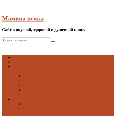
Мамина печка
Сайт о вкусной, здоровой и душевной пище.
Список рецептов
Первые
Борщи
Бульоны
Рыбные супы
Супы
Супы-пюре
Холодные супы
Вторые
Блюда из круп
Блюда из мяса
Блюда из овощей