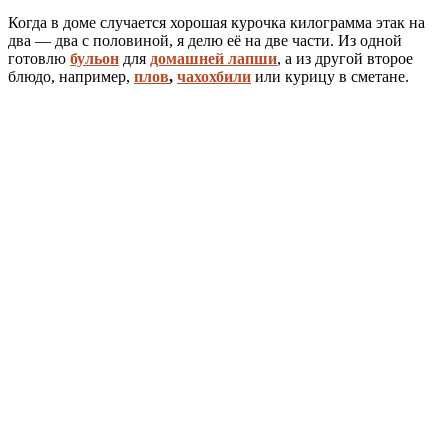
Когда в доме случается хорошая курочка килограмма этак на
два — два с половиной, я делю её на две части. Из одной
готовлю
бульон
для
домашней лапши
, а из другой второе
блюдо, например,
плов
,
чахохбили
или курицу в сметане.