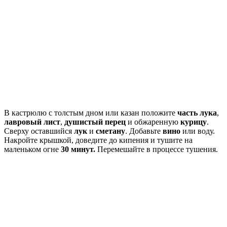
В кастрюлю с толстым дном или казан положите
часть лука
,
лавровый лист
,
душистый перец
и обжаренную
курицу
.
Сверху оставшийся
лук
и
сметану
. Добавьте
вино
или воду.
Накройте крышкой, доведите до кипения и тушите на
маленьком огне
30 минут.
Перемешайте в процессе тушения.