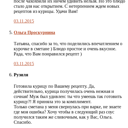
после чахохбили их ничем удивить нельзя. Но это блюдо
стало для нас открытием. С нетерпением ждем новых
рецептов из курицы. Удачи Вам!
03.11.2015
Комментарий
Ольга Проскурнина
автора
публикации
Татьяна, спасибо за то, что поделились впечатлением о
курочке в сметане ) Блюдо простое и очень вкусное.
Рада, что Вам понравился рецепт )
03.11.2015
Рузиля
Готовила курицу по Вашему рецепту. Да,
действительно, курица получилась очень нежная и
сочная! Муж был удивлен: ты что умеешь так готовить
курицу?! Я приняла это за комплимент.
Только сметана у меня свернулась при варке, не знаете
где моя ошибка? Хочу чтобы в следующий раз соус
получился таким же сливочным, как у Вас, Ольга.
Спасибо.