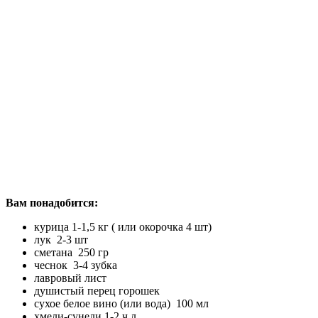
Вам понадобится:
курица 1-1,5 кг ( или окорочка 4 шт)
лук 2-3 шт
сметана 250 гр
чеснок 3-4 зубка
лавровый лист
душистый перец горошек
сухое белое вино (или вода) 100 мл
хмели-сунели 1-2 ч.л.