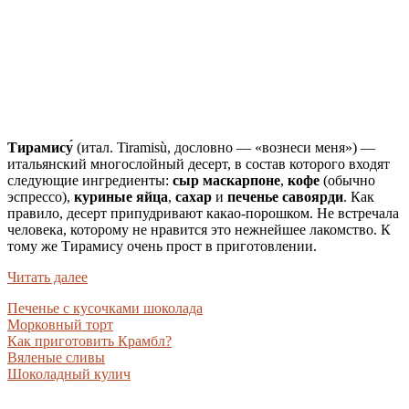
Тирамису́
(итал. Tiramisù, дословно — «вознеси меня») —
итальянский многослойный десерт, в состав которого входят
следующие ингредиенты:
сыр маскарпоне
,
кофе
(обычно
эспрессо),
куриные яйца
,
сахар
и
печенье савоярди
. Как
правило, десерт припудривают какао-порошком. Не встречала
человека, которому не нравится это нежнейшее лакомство. К
тому же Тирамису очень прост в приготовлении.
Читать далее
Печенье с кусочками шоколада
Морковный торт
Как приготовить Крамбл?
Вяленые сливы
Шоколадный кулич