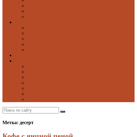
Блюда из овощей
Паста
Блюда из птицы
Блюда из рыбы и морепродуктов
Выпечка
Блины
Оладьи
Сладкая выпечка
Солёная выпечка
Хлеб
Моё избранное
Ещё
Напитки
Заготовки на зиму
Соусы
Добрые советы
Постные блюда
Десерты
Поиск по сайту
Метка: десерт
Кофе с яичной пеной