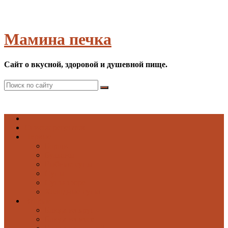
Мамина печка
Сайт о вкусной, здоровой и душевной пище.
Список рецептов
Первые
Борщи
Бульоны
Рыбные супы
Супы
Супы-пюре
Холодные супы
Вторые
Блюда из круп
Блюда из мяса