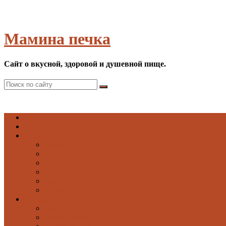
Мамина печка
Сайт о вкусной, здоровой и душевной пище.
Список рецептов
Первые
Борщи
Бульоны
Рыбные супы
Супы
Супы-пюре
Холодные супы
Вторые
Блюда из круп
Блюда из мяса