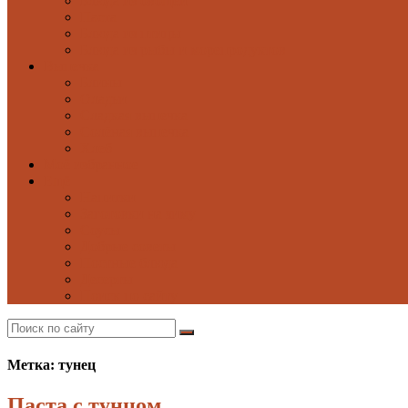
Блюда из овощей
Паста
Блюда из птицы
Блюда из рыбы и морепродуктов
Выпечка
Блины
Оладьи
Сладкая выпечка
Солёная выпечка
Хлеб
Моё избранное
Ещё
Напитки
Заготовки на зиму
Соусы
Добрые советы
Постные блюда
Десерты
Поиск по сайту
Метка: тунец
Паста с тунцом