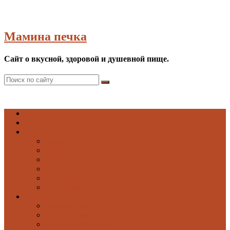
Мамина печка
Сайт о вкусной, здоровой и душевной пище.
Список рецептов
Первые
Борщи
Бульоны
Рыбные супы
Супы
Супы-пюре
Холодные супы
Вторые
Блюда из круп
Блюда из мяса
Блюда из овощей