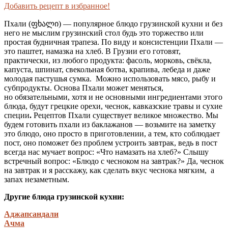
Добавить рецепт в избранное!
Пхали (
ფხალი
) — популярное блюдо грузинской кухни и без
него не мыслим грузинский стол будь это торжество или
простая будничная трапеза. По виду и консистенции Пхали —
это паштет, намазка на хлеб. В Грузии его готовят,
практически, из любого продукта: фасоль, морковь, свёкла,
капуста, шпинат, свекольная ботва, крапива, лебеда и даже
молодая пастушья сумка. Можно использовать мясо, рыбу и
субпродукты. Основа Пхали может меняться,
но обязательными, хотя и не основными ингредиентами этого
блюда, будут грецкие орехи, чеснок, кавказские травы и сухие
специи
.
Рецептов Пхали существует великое множество. Мы
будем готовить пхали из баклажанов — возьмите на заметку
это блюдо, оно просто в приготовлении, а тем, кто соблюдает
пост, оно поможет без проблем устроить завтрак, ведь в пост
всегда нас мучает вопрос: «Что намазать на хлеб?» Слышу
встречный вопрос: «Блюдо с чесноком на завтрак?» Да, чеснок
на завтрак и я расскажу, как сделать вкус чеснока мягким, а
запах незаметным.
Другие блюда грузинской кухни:
Аджапсандали
Ачма