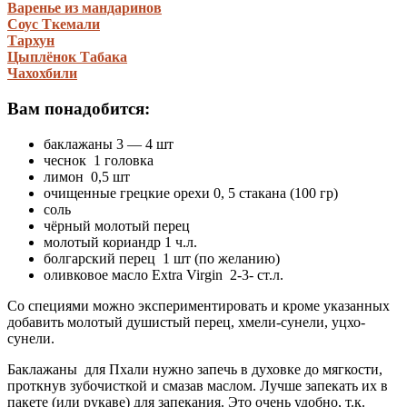
Варенье из мандаринов
Соус Ткемали
Тархун
Цыплёнок Табака
Чахохбили
Вам понадобится:
баклажаны 3 — 4 шт
чеснок 1 головка
лимон 0,5 шт
очищенные грецкие орехи 0, 5 стакана (100 гр)
соль
чёрный молотый перец
молотый кориандр 1 ч.л.
болгарский перец 1 шт (по желанию)
оливковое масло Extra Virgin 2-3- ст.л.
Со специями можно экспериментировать и кроме указанных
добавить молотый душистый перец, хмели-сунели, уцхо-
сунели.
Баклажаны для Пхали нужно запечь в духовке до мягкости,
проткнув зубочисткой и смазав маслом. Лучше запекать их в
пакете (или рукаве) для запекания. Это очень удобно, т.к.