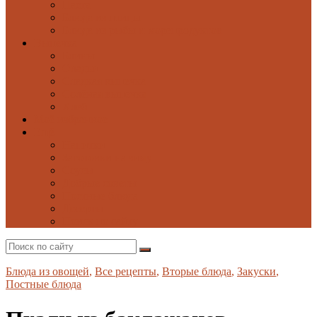
Паста
Блюда из птицы
Блюда из рыбы и морепродуктов
Выпечка
Блины
Оладьи
Сладкая выпечка
Солёная выпечка
Хлеб
Моё избранное
Ещё
Напитки
Заготовки на зиму
Соусы
Добрые советы
Постные блюда
Десерты
Поиск по сайту
Блюда из овощей
,
Все рецепты
,
Вторые блюда
,
Закуски
,
Постные блюда