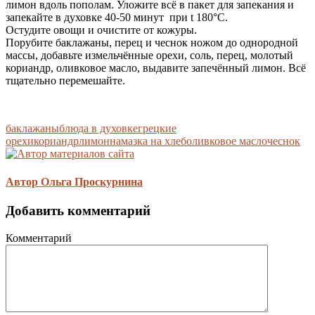
лимон вдоль пополам. Уложите всё в пакет для запекания и
запекайте в духовке 40-50 минут при t 180°С.
Остудите овощи и очистите от кожуры.
Порубите баклажаны, перец и чеснок ножом до однородной
массы, добавьте измельчённые орехи, соль, перец, молотый
кориандр, оливковое масло, выдавите запечённый лимон. Всё
тщательно перемешайте.
баклажаны
блюда в духовке
грецкие
орехи
кориандр
лимон
намазка на хлеб
оливковое масло
чеснок
Автор Ольга Проскурнина
Добавить комментарий
Комментарий