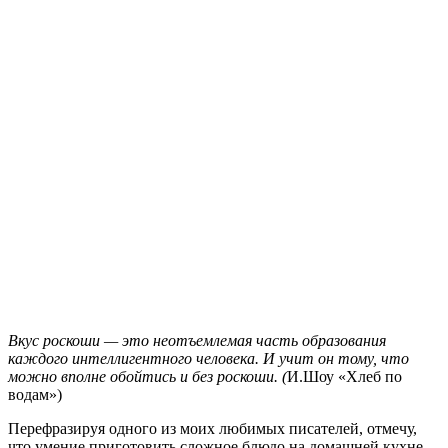
Вкус роскоши — это неотъемлемая часть образования
каждого интеллигентного человека. И учит он тому, что
можно вполне обойтись и без роскоши. (
И.Шоу «Хлеб по
водам»)
Перефразируя одного из моих любимых писателей, отмечу,
что умение приготовить сложное блюдо на домашней кухне