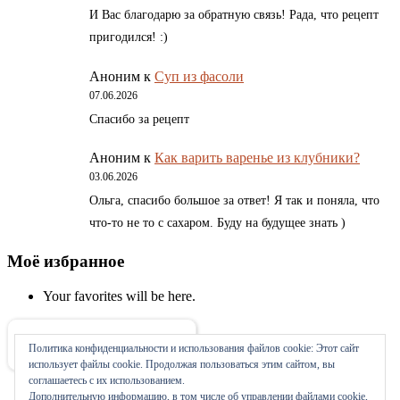
И Вас благодарю за обратную связь! Рада, что рецепт
пригодился! :)
Аноним
к
Суп из фасоли
07.06.2026
Спасибо за рецепт
Аноним
к
Как варить варенье из клубники?
03.06.2026
Ольга, спасибо большое за ответ! Я так и поняла, что
что-то не то с сахаром. Буду на будущее знать )
Моё избранное
Your favorites will be here.
Политика конфиденциальности и использования файлов сookie: Этот сайт
Об авторе
использует файлы cookie. Продолжая пользоваться этим сайтом, вы
соглашаетесь с их использованием.
Дополнительную информацию, в том числе об управлении файлами cookie,