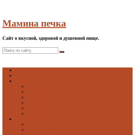
Мамина печка
Сайт о вкусной, здоровой и душевной пище.
Список рецептов
Первые
Борщи
Бульоны
Рыбные супы
Супы
Супы-пюре
Холодные супы
Вторые
Блюда из круп
Блюда из мяса