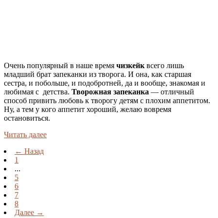
Очень популярный в наше время
чизкейк
всего лишь
младший брат запеканки из творога. И она, как старшая
сестра, и побольше, и подобротней, да и вообще, знакомая и
любимая с детства.
Творожная запеканка
— отличный
способ привить любовь к творогу детям с плохим аппетитом.
Ну, а тем у кого аппетит хороший, желаю вовремя
остановиться.
Читать далее
← Назад
1
...
5
6
7
8
Далее →