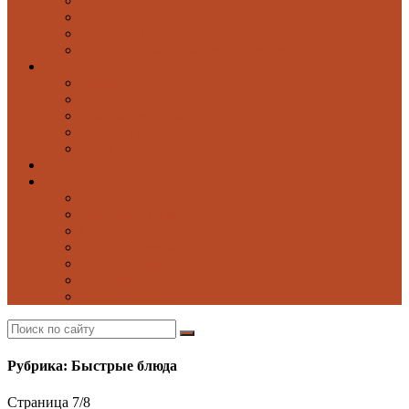
Блюда из овощей
Паста
Блюда из птицы
Блюда из рыбы и морепродуктов
Выпечка
Блины
Оладьи
Сладкая выпечка
Солёная выпечка
Хлеб
Моё избранное
Ещё
Напитки
Заготовки на зиму
Соусы
Добрые советы
Постные блюда
Десерты
Поиск по сайту
Рубрика: Быстрые блюда
Страница 7
/
8