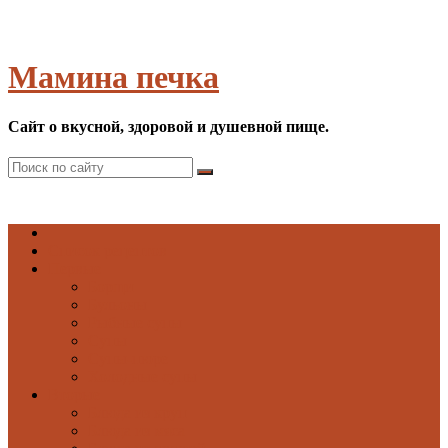
Мамина печка
Сайт о вкусной, здоровой и душевной пище.
Список рецептов
Первые
Борщи
Бульоны
Рыбные супы
Супы
Супы-пюре
Холодные супы
Вторые
Блюда из круп
Блюда из мяса