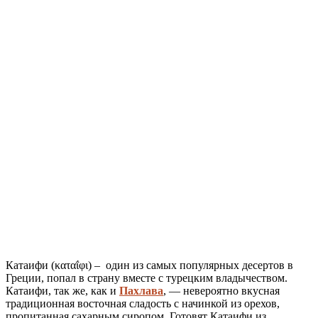
Катаифи (καταΐφι) – один из самых популярных десертов в
Греции, попал в страну вместе с турецким владычеством.
Катаифи, так же, как и
Пахлава
, — невероятно вкусная
традиционная восточная сладость с начинкой из орехов,
пропитанная сахарным сиропом. Готовят Катаифи из