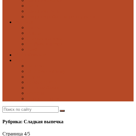
Блюда из овощей
Паста
Блюда из птицы
Блюда из рыбы и морепродуктов
Выпечка
Блины
Оладьи
Сладкая выпечка
Солёная выпечка
Хлеб
Моё избранное
Ещё
Напитки
Заготовки на зиму
Соусы
Добрые советы
Постные блюда
Десерты
Поиск по сайту
Рубрика: Сладкая выпечка
Страница 4
/
5