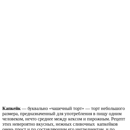
Капкейк
— буквально «чашечный торт» — торт небольшого
размера, предназначенный для употребления в пищу одним
человеком, нечто среднее между кексом и пирожным. Рецепт
этих невероятно вкусных, нежных сливочных капкейков
очень прост и по составляющим его ингредиентам, и по