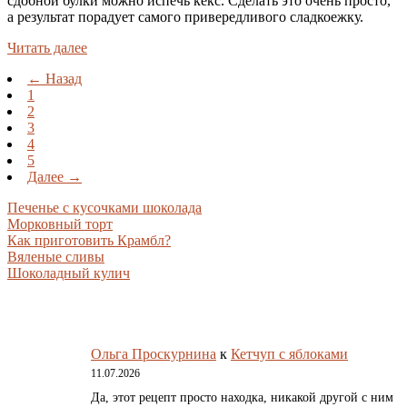
сдобной булки можно испечь кекс. Сделать это очень просто,
а результат порадует самого привередливого сладкоежку.
Читать далее
← Назад
1
2
3
4
5
Далее →
Печенье с кусочками шоколада
Морковный торт
Как приготовить Крамбл?
Вяленые сливы
Шоколадный кулич
Ольга Проскурнина
к
Кетчуп с яблоками
11.07.2026
Да, этот рецепт просто находка, никакой другой с ним